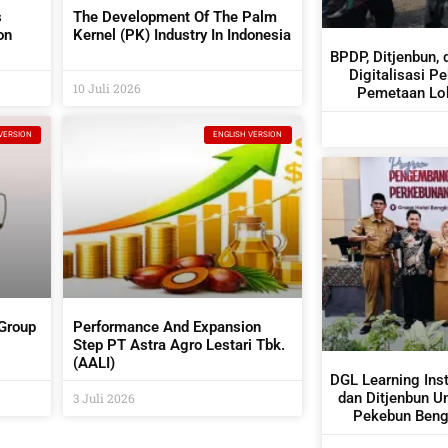
s
The Development Of The Palm
on
Kernel (PK) Industry In Indonesia
BPDP, Ditjenbun, 
tors
Digitalisasi P
10 Juli 2026
Pemetaan Lok
VERSION
ENGLISH VERSION
 Group
Performance And Expansion
Step PT Astra Agro Lestari Tbk.
(AALI)
DGL Learning Ins
dan Ditjenbun U
3 Juli 2026
Pekebun Bengk
Budidaya 