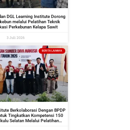
dan DGL Learning Institute Dorong
ekebun melalui Pelatihan Teknik
asi Perkebunan Kelapa Sawit
3 Juli 2026
BERITA LAINNYA
titute Berkolaborasi Dengan BPDP
ntuk Tingkatkan Kompetensi 150
ulu Selatan Melalui Pelatihan
dan Pemetaan Kelapa Sawit