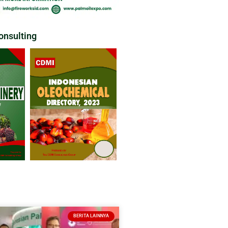
nsulting
BERITA LAINNYA