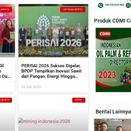
 LAINNYA
LINTASAN BERITA
Produk CDMI Co
il
PERISAI 2026 Sukses Digelar,
n
BPDP Tampilkan Inovasi Sawit
t Dan
dari Pangan, Energi Hingga
Kembangkan Teknologi AI
21 Juli 2026
N BERITA
EVENT
Berital Lainnya