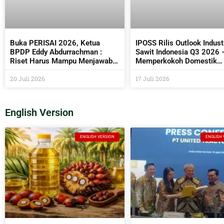
Buka PERISAI 2026, Ketua
IPOSS Rilis Outlook Indust
BPDP Eddy Abdurrachman :
Sawit Indonesia Q3 2026 
Riset Harus Mampu Menjawab
Memperkokoh Domestik
Kebutuhan Industri Sekaligus
sebagai Penentu Arah Saw
Bermanfaat Bagi Masyarakat
20 Juli 2026
Global
17 Juli 2026
English Version
ENGLISH VERSION
ENGLISH 