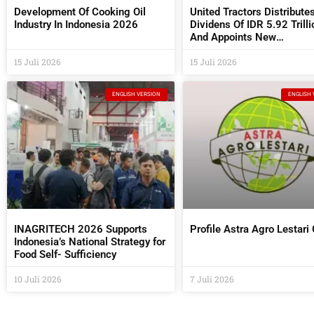
Development Of Cooking Oil
United Tractors Distribute
Industry In Indonesia 2026
Dividens Of IDR 5.92 Trilli
And Appoints New
Commissioners And Direc
15 Juli 2026
At The 2026 AGM
15 Juli 2026
ENGLISH VERSION
ENGLISH 
INAGRITECH 2026 Supports
Profile Astra Agro Lestari
Indonesia’s National Strategy for
Food Self- Sufficiency
10 Juli 2026
7 Juli 2026