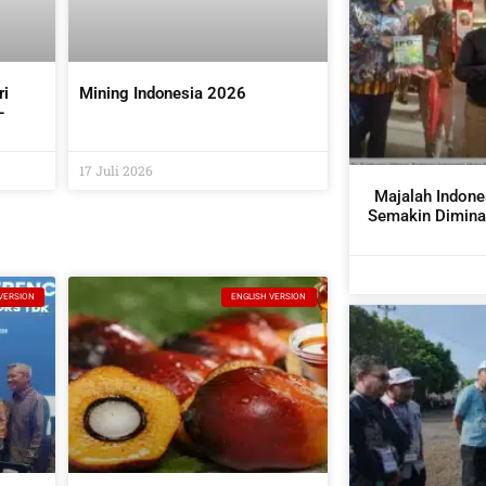
ri
Mining Indonesia 2026
–
it
17 Juli 2026
Majalah Indone
Semakin Diminat
VERSION
ENGLISH VERSION