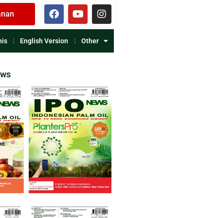
anan
nis
English Version
Other
ews