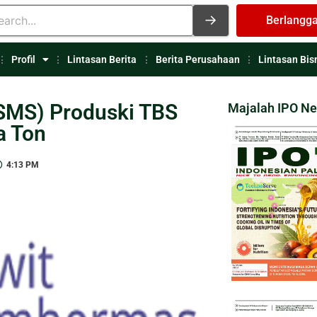
Berlangg
Profil
Lintasan Berita
Berita Perusahaan
Lintasan Bis
SMS) Produski TBS
Majalah IPO N
a Ton
4:13 PM