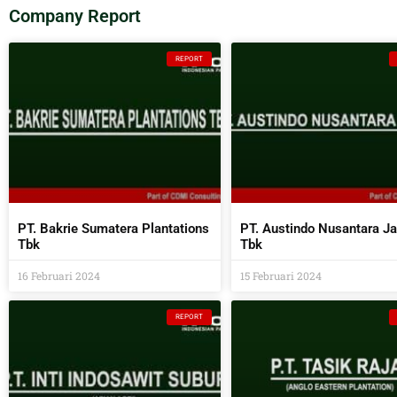
Company Report
REPORT
PT. Bakrie Sumatera Plantations
PT. Austindo Nusantara J
Tbk
Tbk
16 Februari 2024
15 Februari 2024
REPORT