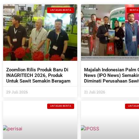
LINTASAN BERITA
BERITA
Zoomlion Rilis Produk Baru Di
Majalah Indonesian Palm O
INAGRITECH 2026, Produk
News (IPO News) Semaki
Untuk Sawit Semakin Beragam
Diminati Perusahaan Sawi
Industri Pendukungnya
29 Juli 2026
21 Juli 2026
LINTASAN BERITA
LINTASA