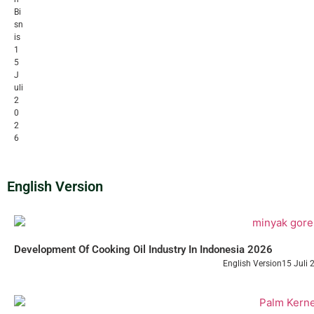
Bi
sn
is
1
5
J
uli
2
0
2
6
English Version
Development Of Cooking Oil Industry In Indonesia 2026
English Version
15 Juli 