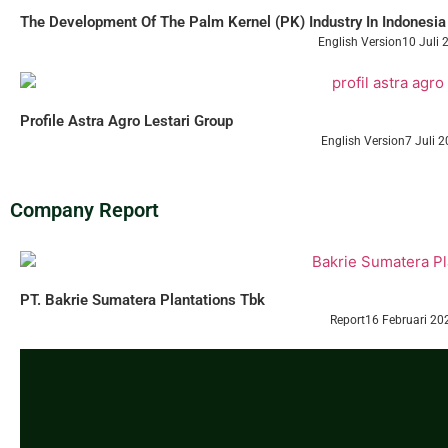
The Development Of The Palm Kernel (PK) Industry In Indonesia
English Version
10 Juli 
Profile Astra Agro Lestari Group
English Version
7 Juli 
Company Report
PT. Bakrie Sumatera Plantations Tbk
Report
16 Februari 20