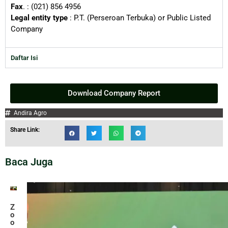
Fax
. : (021) 856 4956
Legal entity type
: P.T. (Perseroan Terbuka) or Public Listed
Company
Daftar Isi
Download Company Report
Andira Agro
Share Link:
Baca Juga
Z
o
o