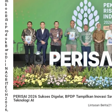
m
li
o
n
R
ili
s
P
ro
d
u
k
B
ar
u
D
i
I
N
A
G
R
IT
E
C
H
PERISAI 2026 Sukses Digelar, BPDP Tampilkan Inovasi Sa
2
Teknologi AI
0
Lintasan Berita
21
2
6,