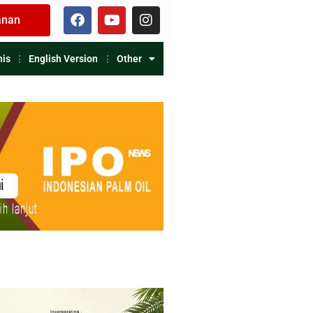
anan
nis
English Version
Other