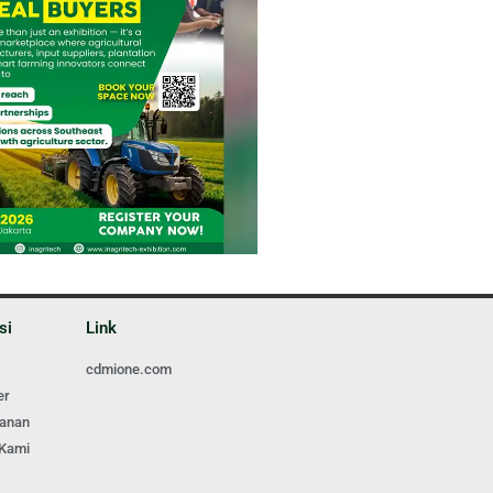
si
Link
cdmione.com
er
ganan
 Kami