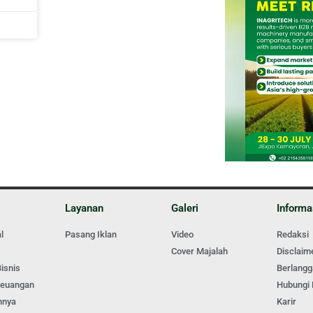
M
Layanan
Galeri
Informa
l
Pasang Iklan
Video
Redaksi
Cover Majalah
Disclaim
isnis
Berlang
Keuangan
Hubungi
nnya
Karir