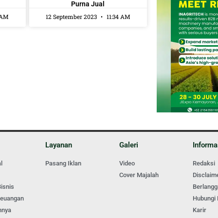
Purna Jual
 AM
12 September 2023
11:34 AM
Layanan
Galeri
Informa
l
Pasang Iklan
Video
Redaksi
Cover Majalah
Disclaim
isnis
Berlang
Keuangan
Hubungi
nnya
Karir