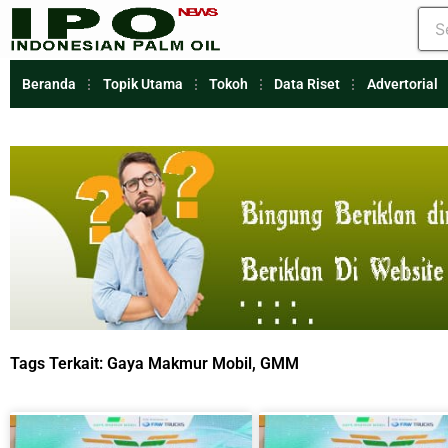
Beranda
Topik Utama
Tokoh
Data Riset
Advertorial
Tags Terkait:
Gaya Makmur Mobil
,
GMM