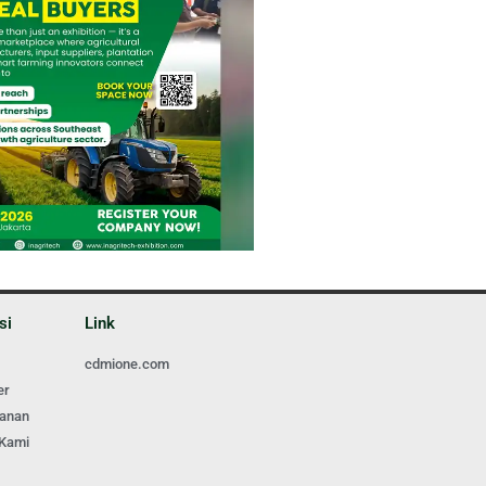
si
Link
cdmione.com
er
ganan
 Kami