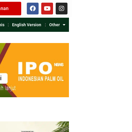
anan
nis
English Version
Other