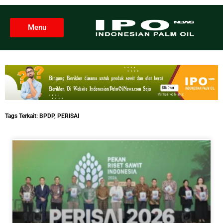
Menu
Tags Terkait:
BPDP
,
PERISAI