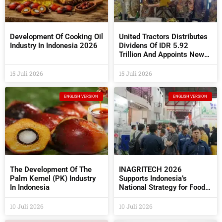
Development Of Cooking Oil
United Tractors Distributes
Industry In Indonesia 2026
Dividens Of IDR 5.92
Trillion And Appoints New
Commissioners And
Directors At The 2026 AGM
15 Juli 2026
15 Juli 2026
ENGLISH VERSION
ENGLISH VERSION
The Development Of The
INAGRITECH 2026
Palm Kernel (PK) Industry
Supports Indonesia’s
In Indonesia
National Strategy for Food
Self- Sufficiency
10 Juli 2026
10 Juli 2026