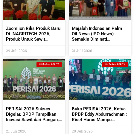
Zoomlion Rilis Produk Baru
Majalah Indonesian Palm
Di INAGRITECH 2026,
Oil News (IPO News)
Produk Untuk Sawit
Semakin Diminati
Semakin Beragam
Perusahaan Sawit Dan
Industri Pendukungnya
29 Juli 2026
21 Juli 2026
LINTASAN BERITA
LINTASAN BERITA
PERISAI 2026 Sukses
Buka PERISAI 2026, Ketua
Digelar, BPDP Tampilkan
BPDP Eddy Abdurrachman :
Inovasi Sawit dari Pangan,
Riset Harus Mampu
Energi Hingga Kembangkan
Menjawab Kebutuhan
Teknologi AI
Industri Sekaligus
21 Juli 2026
20 Juli 2026