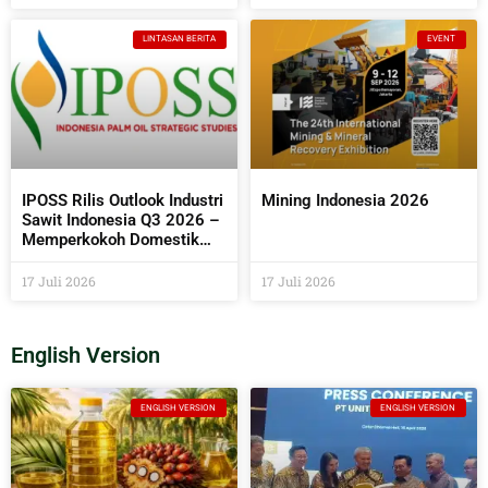
Bermanfaat Bagi
Masyarakat
LINTASAN BERITA
EVENT
IPOSS Rilis Outlook Industri
Mining Indonesia 2026
Sawit Indonesia Q3 2026 –
Memperkokoh Domestik
sebagai Penentu Arah Sawit
Global
17 Juli 2026
17 Juli 2026
English Version
ENGLISH VERSION
ENGLISH VERSION