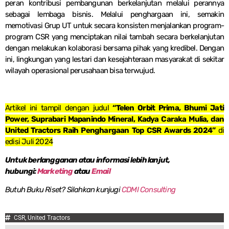
peran kontribusi pembangunan berkelanjutan melalui perannya
sebagai lembaga bisnis. Melalui penghargaan ini, semakin
memotivasi Grup UT untuk secara konsisten menjalankan program-
program CSR yang menciptakan nilai tambah secara berkelanjutan
dengan melakukan kolaborasi bersama pihak yang kredibel. Dengan
ini, lingkungan yang lestari dan kesejahteraan masyarakat di sekitar
wilayah operasional perusahaan bisa terwujud.
Artikel ini tampil dengan judul
“Telen Orbit Prima, Bhumi Jati
Power, Suprabari Mapanindo Mineral, Kadya Caraka Mulia, dan
United Tractors Raih Penghargaan Top CSR Awards 2024”
di
edisi Juli 2024
Untuk berlangganan atau informasi lebih lanjut,
hubungi:
Marketing
atau
Email
Butuh Buku Riset? Silahkan kunjugi
CDMI Consulting
CSR
,
United Tractors