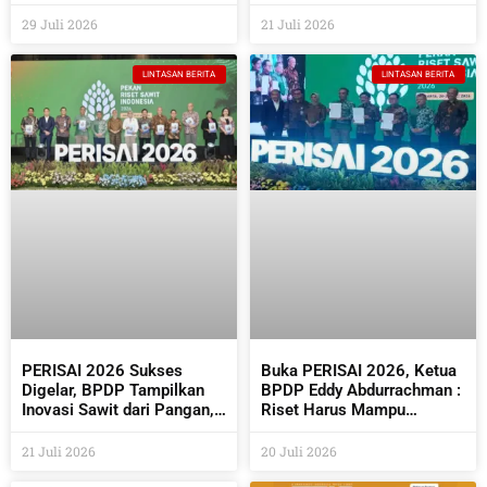
Semakin Beragam
Perusahaan Sawit Dan
Industri Pendukungnya
29 Juli 2026
21 Juli 2026
LINTASAN BERITA
LINTASAN BERITA
PERISAI 2026 Sukses
Buka PERISAI 2026, Ketua
Digelar, BPDP Tampilkan
BPDP Eddy Abdurrachman :
Inovasi Sawit dari Pangan,
Riset Harus Mampu
Energi Hingga Kembangkan
Menjawab Kebutuhan
Teknologi AI
Industri Sekaligus
21 Juli 2026
20 Juli 2026
Bermanfaat Bagi