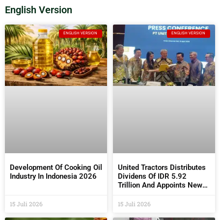
English Version
ENGLISH VERSION
ENGLISH VERSION
Development Of Cooking Oil
United Tractors Distributes
Industry In Indonesia 2026
Dividens Of IDR 5.92
Trillion And Appoints New
Commissioners And
Directors At The 2026 AGM
15 Juli 2026
15 Juli 2026