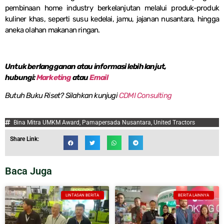
pembinaan home industry berkelanjutan melalui produk-produk
kuliner khas, seperti susu kedelai, jamu, jajanan nusantara, hingga
aneka olahan makanan ringan.
Untuk berlangganan atau informasi lebih lanjut,
hubungi:
Marketing
atau
Email
Butuh Buku Riset? Silahkan kunjugi
CDMI Consulting
Bina Mitra UMKM Award
,
Pamapersada Nusantara
,
United Tractors
Share Link:
Baca Juga
LINTASAN BERITA
BERITA LAINNYA