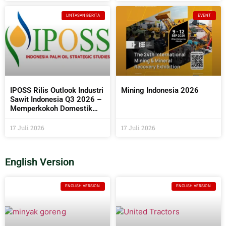
Bermanfaat Bagi
Masyarakat
LINTASAN BERITA
EVENT
IPOSS Rilis Outlook Industri
Mining Indonesia 2026
Sawit Indonesia Q3 2026 –
Memperkokoh Domestik
sebagai Penentu Arah Sawit
Global
17 Juli 2026
17 Juli 2026
English Version
ENGLISH VERSION
ENGLISH VERSION