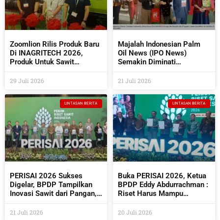
Zoomlion Rilis Produk Baru
Majalah Indonesian Palm
Di INAGRITECH 2026,
Oil News (IPO News)
Produk Untuk Sawit
Semakin Diminati
Semakin Beragam
Perusahaan Sawit Dan
Industri Pendukungnya
29 Juli 2026
21 Juli 2026
LINTASAN BERITA
LINTASAN BERITA
PERISAI 2026 Sukses
Buka PERISAI 2026, Ketua
Digelar, BPDP Tampilkan
BPDP Eddy Abdurrachman :
Inovasi Sawit dari Pangan,
Riset Harus Mampu
Energi Hingga Kembangkan
Menjawab Kebutuhan
Teknologi AI
Industri Sekaligus
21 Juli 2026
20 Juli 2026