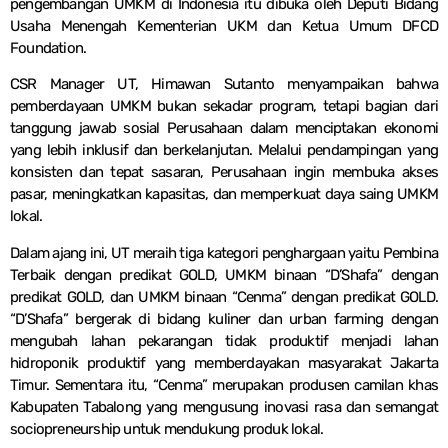
pengembangan UMKM di Indonesia itu dibuka oleh Deputi Bidang
Usaha Menengah Kementerian UKM dan Ketua Umum DFCD
Foundation.
CSR Manager UT, Himawan Sutanto menyampaikan bahwa
pemberdayaan UMKM bukan sekadar program, tetapi bagian dari
tanggung jawab sosial Perusahaan dalam menciptakan ekonomi
yang lebih inklusif dan berkelanjutan. Melalui pendampingan yang
konsisten dan tepat sasaran, Perusahaan ingin membuka akses
pasar, meningkatkan kapasitas, dan memperkuat daya saing UMKM
lokal.
Dalam ajang ini, UT meraih tiga kategori penghargaan yaitu Pembina
Terbaik dengan predikat GOLD, UMKM binaan “D’Shafa” dengan
predikat GOLD, dan UMKM binaan “Cenma” dengan predikat GOLD.
“D’Shafa” bergerak di bidang kuliner dan urban farming dengan
mengubah lahan pekarangan tidak produktif menjadi lahan
hidroponik produktif yang memberdayakan masyarakat Jakarta
Timur. Sementara itu, “Cenma” merupakan produsen camilan khas
Kabupaten Tabalong yang mengusung inovasi rasa dan semangat
sociopreneurship untuk mendukung produk lokal.