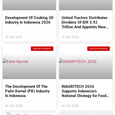
Development Of Cooking Oil
United Tractors Distributes
Industry In Indonesia 2026
Dividens Of IDR 5.92
Trillion And Appoints New
Commissioners And
Directors At The 2026 AGM
15 Juli 2026
15 Juli 2026
ENGLISH VERSION
ENGLISH VERSION
The Development Of The
INAGRITECH 2026
Palm Kernel (PK) Industry
Supports Indonesia’s
In Indonesia
National Strategy for Food
Self- Sufficiency
10 Juli 2026
10 Juli 2026