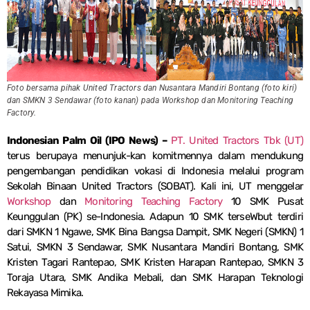
Foto bersama pihak United Tractors dan Nusantara Mandiri Bontang (foto kiri)
dan SMKN 3 Sendawar (foto kanan) pada Workshop dan Monitoring Teaching
Factory.
Indonesian Palm Oil (IPO News) –
PT. United Tractors Tbk (UT)
terus berupaya menunjuk-kan komitmennya dalam mendukung
pengembangan pendidikan vokasi di Indonesia melalui program
Sekolah Binaan United Tractors (SOBAT). Kali ini, UT menggelar
Workshop
dan
Monitoring Teaching Factory
10 SMK Pusat
Keunggulan (PK) se-Indonesia. Adapun 10 SMK terseWbut terdiri
dari SMKN 1 Ngawe, SMK Bina Bangsa Dampit, SMK Negeri (SMKN) 1
Satui, SMKN 3 Sendawar, SMK Nusantara Mandiri Bontang, SMK
Kristen Tagari Rantepao, SMK Kristen Harapan Rantepao, SMKN 3
Toraja Utara, SMK Andika Mebali, dan SMK Harapan Teknologi
Rekayasa Mimika.