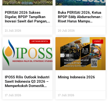
PERISAI 2026 Sukses
Buka PERISAI 2026, Ketua
Digelar, BPDP Tampilkan
BPDP Eddy Abdurrachman :
Inovasi Sawit dari Pangan,
Riset Harus Mampu
Energi Hingga Kembangkan
Menjawab Kebutuhan
Teknologi AI
Industri Sekaligus
21 Juli 2026
20 Juli 2026
Bermanfaat Bagi
Masyarakat
LINTASAN BERITA
EVENT
IPOSS Rilis Outlook Industri
Mining Indonesia 2026
Sawit Indonesia Q3 2026 –
Memperkokoh Domestik
sebagai Penentu Arah Sawit
Global
17 Juli 2026
17 Juli 2026