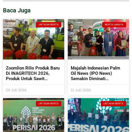
Baca Juga
LINTASAN BERITA
BERITA LAINNYA
Zoomlion Rilis Produk Baru
Majalah Indonesian Palm
Di INAGRITECH 2026,
Oil News (IPO News)
Produk Untuk Sawit
Semakin Diminati
Semakin Beragam
Perusahaan Sawit Dan
Industri Pendukungnya
29 Juli 2026
21 Juli 2026
LINTASAN BERITA
LINTASAN BERITA