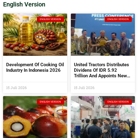
English Version
ENGLISH VERSION
ENGLISH VERSION
Development Of Cooking Oil
United Tractors Distributes
Industry In Indonesia 2026
Dividens Of IDR 5.92
Trillion And Appoints New
Commissioners And
Directors At The 2026 AGM
15 Juli 2026
15 Juli 2026
ENGLISH VERSION
ENGLISH VERSION