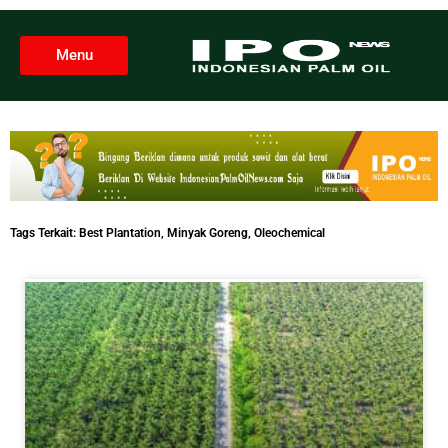
Menu
Tags Terkait:
Best Plantation
,
Minyak Goreng
,
Oleochemical