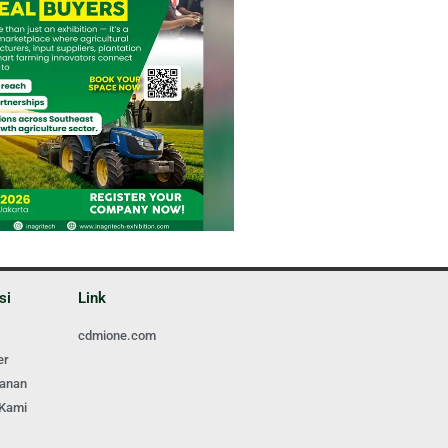
si
Link
cdmione.com
er
ganan
 Kami