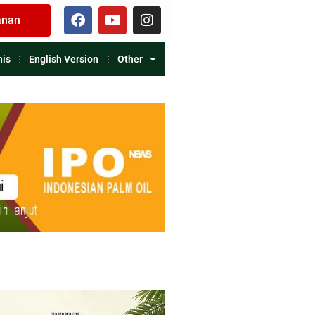
anan
nis
English Version
Other