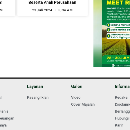
3
Beserta Anak Perusahaan
AM
23 Juli 2024
10:34 AM
Layanan
Galeri
Informa
l
Pasang Iklan
Video
Redaksi
Cover Majalah
Disclaim
isnis
Berlang
Keuangan
Hubungi
nnya
Karir