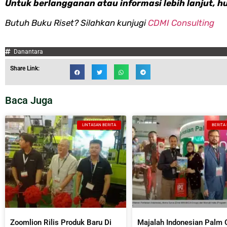
Untuk berlangganan atau informasi lebih lanjut, h
Butuh Buku Riset? Silahkan kunjugi
CDMI Consulting
Danantara
Share Link:
Baca Juga
LINTASAN BERITA
BERITA
Zoomlion Rilis Produk Baru Di
Majalah Indonesian Palm O