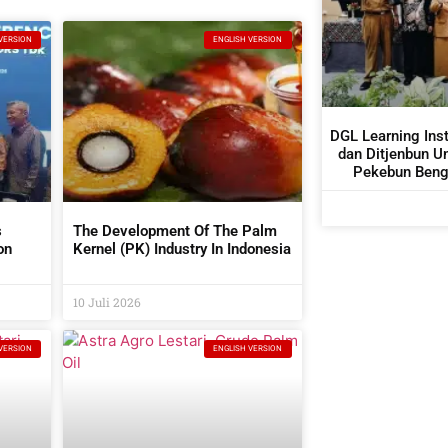
VERSION
ENGLISH VERSION
DGL Learning Ins
dan Ditjenbun U
Pekebun Bengk
Budidaya 
s
The Development Of The Palm
on
Kernel (PK) Industry In Indonesia
tors
10 Juli 2026
VERSION
ENGLISH VERSION