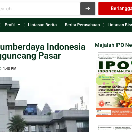
Berlangg
Profil
Lintasan Berita
Berita Perusahaan
Lintasan Bis
Sumberdaya Indonesia
Majalah IPO N
gguncang Pasar
1:48 PM