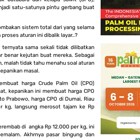
jadi satu-satunya pintu gerbang buat
erombakan sistem total dari yang selama
oses aturan ini dibalik layar..?
ernyata sama sekali tidak dilibatkan
ar benar kejutan buat mereka. Sebagai
 malah tidak tahu menahu soal aturan
 kepanikan masal.
membuat harga Crude Palm Oil (CPO)
pat, kepanikan ini membuat harga CPO
ato Prabowo, harga CPO di Dumai, Riau
per kg, langsung merosot tajam ke Rp
embab di angka Rp 12.000 per kg, ini
semalam. Akhrnya pasar bingung dan