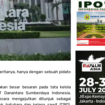
eritanya, hanya dengan sebuah pidato
an besar besaran pada tata kelola
T Danantara Sumberdaya Indonesia,
ecara mengejutkan ditunjuk sebagai
uk batubara dan kelapa sawit (CPO),