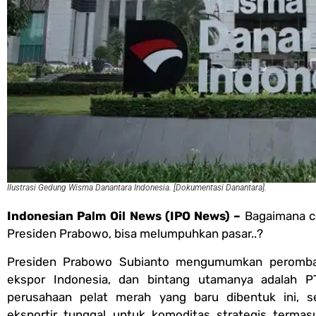
Ilustrasi Gedung Wisma Danantara Indonesia. [Dokumentasi Danantara].
Indonesian Palm Oil News (IPO News) –
Bagaimana c
Presiden Prabowo, bisa melumpuhkan pasar..?
Presiden Prabowo Subianto mengumumkan perombak
ekspor Indonesia, dan bintang utamanya adalah P
perusahaan pelat merah yang baru dibentuk ini, s
eksportir tunggal untuk komoditas strategis termas