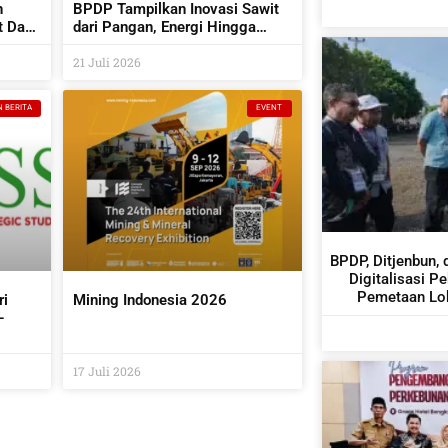
n
BPDP Tampilkan Inovasi Sawit
t Dan
dari Pangan, Energi Hingga
Kembangkan Teknologi AI
21 Juli 2026
N BERITA
EVENT
BPDP, Ditjenbun, 
Digitalisasi P
Pemetaan Lok
ri
Mining Indonesia 2026
–
it
17 Juli 2026