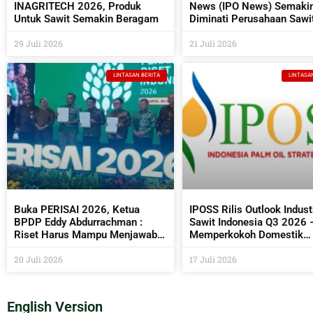
INAGRITECH 2026, Produk
News (IPO News) Semaki
Untuk Sawit Semakin Beragam
Diminati Perusahaan Sawi
Industri Pendukungnya
29 Juli 2026
21 Juli 2026
LINTASAN BERITA
LINTASA
Buka PERISAI 2026, Ketua
IPOSS Rilis Outlook Indust
BPDP Eddy Abdurrachman :
Sawit Indonesia Q3 2026 
Riset Harus Mampu Menjawab
Memperkokoh Domestik
Kebutuhan Industri Sekaligus
sebagai Penentu Arah Saw
Bermanfaat Bagi Masyarakat
20 Juli 2026
Global
17 Juli 2026
English Version