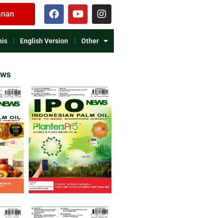
anan
nis
English Version
Other
ews