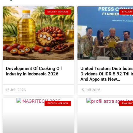
ENGLISH VERSION
ENGLISH 
Development Of Cooking Oil
United Tractors Distribute
Industry In Indonesia 2026
Dividens Of IDR 5.92 Trilli
And Appoints New
Commissioners And Direc
15 Juli 2026
At The 2026 AGM
15 Juli 2026
ENGLISH VERSION
ENGLISH 