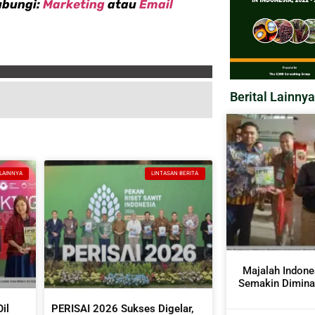
ubungi:
Marketing
atau
Email
Berital Lainnya
 LAINNYA
LINTASAN BERITA
Majalah Indone
Semakin Diminat
il
PERISAI 2026 Sukses Digelar,