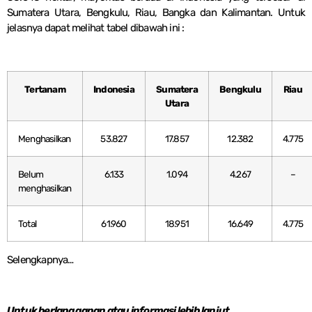
Sumatera Utara, Bengkulu, Riau, Bangka dan Kalimantan. Untuk
jelasnya dapat melihat tabel dibawah ini :
Tertanam
Indonesia
Sumatera
Bengkulu
Riau
Utara
Menghasilkan
53.827
17.857
12.382
4.775
Belum
6.133
1.094
4.267
–
menghasilkan
Total
61.960
18.951
16.649
4.775
Selengkapnya…
Untuk berlangganan atau informasi lebih lanjut,