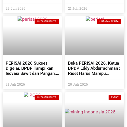
Semakin Beragam
Perusahaan Sawit Dan
Industri Pendukungnya
29 Juli 2026
21 Juli 2026
LINTASAN BERITA
LINTASAN BERITA
PERISAI 2026 Sukses
Buka PERISAI 2026, Ketua
Digelar, BPDP Tampilkan
BPDP Eddy Abdurrachman :
Inovasi Sawit dari Pangan,
Riset Harus Mampu
Energi Hingga Kembangkan
Menjawab Kebutuhan
Teknologi AI
Industri Sekaligus
21 Juli 2026
20 Juli 2026
Bermanfaat Bagi
Masyarakat
LINTASAN BERITA
EVENT