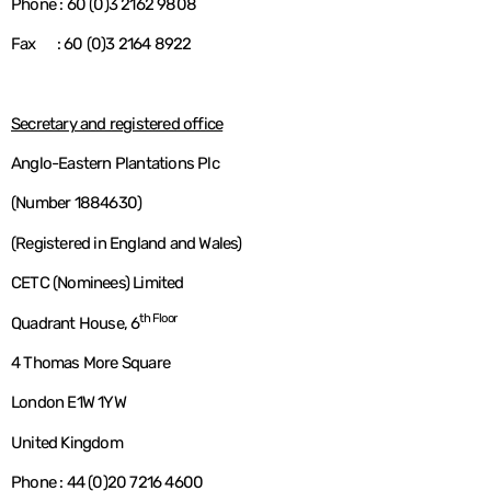
Phone : 60 (0)3 2162 9808
Fax : 60 (0)3 2164 8922
Secretary and registered office
Anglo-Eastern Plantations Plc
(Number 1884630)
(Registered in England and Wales)
CETC (Nominees) Limited
th Floor
Quadrant House, 6
4 Thomas More Square
London E1W 1YW
United Kingdom
Phone : 44 (0)20 7216 4600