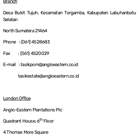
Branch
Desa Bukit Tujuh, Kecamatan Torgamba, Kabupaten Labuhanbatu
Selatan
North Sumatera 21464
Phone : (061) 4528683
Fax : (061) 4520029
E-mail : tasikpom@angloeastern.co.id
tasikestate@angloeastern.co.id
London Office
Anglo-Eastern Plantations Plc
th
Quadrant House, 6
Floor
4 Thomas More Square