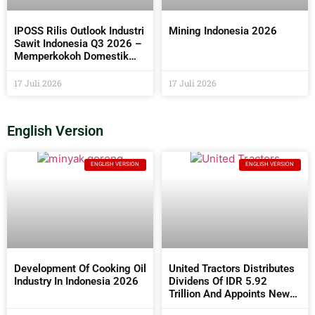
IPOSS Rilis Outlook Industri
Mining Indonesia 2026
Sawit Indonesia Q3 2026 –
Memperkokoh Domestik
sebagai Penentu Arah Sawit
Global
17 Juli 2026
17 Juli 2026
English Version
ENGLISH VERSION
ENGLISH VERSION
Development Of Cooking Oil
United Tractors Distributes
Industry In Indonesia 2026
Dividens Of IDR 5.92
Trillion And Appoints New
Commissioners And