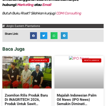
hubungi:
Marketing
atau
Email
Butuh Buku Riset? Silahkan kunjugi
CDMI Consulting
Anglo Eastern Plantations
Share Link:
Baca Juga
LINTASAN BERITA
BERITA LAINNYA
Zoomlion Rilis Produk Baru
Majalah Indonesian Palm
Di INAGRITECH 2026,
Oil News (IPO News)
Produk Untuk Sawit
Semakin Diminati