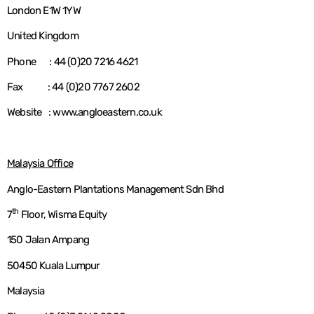
London E1W 1YW
United Kingdom
Phone : 44 (0)20 7216 4621
Fax : 44 (0)20 7767 2602
Website : www.angloeastern.co.uk
Malaysia Office
Anglo-Eastern Plantations Management Sdn Bhd
th
7
Floor, Wisma Equity
150 Jalan Ampang
50450 Kuala Lumpur
Malaysia