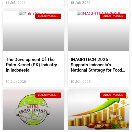
Directors At The 2026 AGM
15 Juli 2026
15 Juli 2026
ENGLISH VERSION
ENGLISH VERSION
The Development Of The
INAGRITECH 2026
Palm Kernel (PK) Industry
Supports Indonesia’s
In Indonesia
National Strategy for Food
Self- Sufficiency
10 Juli 2026
10 Juli 2026
ENGLISH VERSION
ENGLISH VERSION