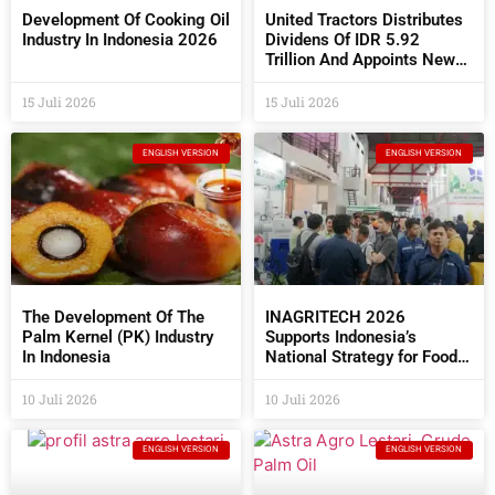
Development Of Cooking Oil
United Tractors Distributes
Industry In Indonesia 2026
Dividens Of IDR 5.92
Trillion And Appoints New
Commissioners And
Directors At The 2026 AGM
15 Juli 2026
15 Juli 2026
ENGLISH VERSION
ENGLISH VERSION
The Development Of The
INAGRITECH 2026
Palm Kernel (PK) Industry
Supports Indonesia’s
In Indonesia
National Strategy for Food
Self- Sufficiency
10 Juli 2026
10 Juli 2026
ENGLISH VERSION
ENGLISH VERSION