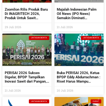
Zoomlion Rilis Produk Baru
Majalah Indonesian Palm
Di INAGRITECH 2026,
Oil News (IPO News)
Produk Untuk Sawit
Semakin Diminati
Semakin Beragam
Perusahaan Sawit Dan
Industri Pendukungnya
29 Juli 2026
21 Juli 2026
LINTASAN BERITA
LINTASAN BERITA
PERISAI 2026 Sukses
Buka PERISAI 2026, Ketua
Digelar, BPDP Tampilkan
BPDP Eddy Abdurrachman :
Inovasi Sawit dari Pangan,
Riset Harus Mampu
Energi Hingga Kembangkan
Menjawab Kebutuhan
Teknologi AI
Industri Sekaligus
21 Juli 2026
20 Juli 2026
Bermanfaat Bagi
Masyarakat
LINTASAN BERITA
EVENT