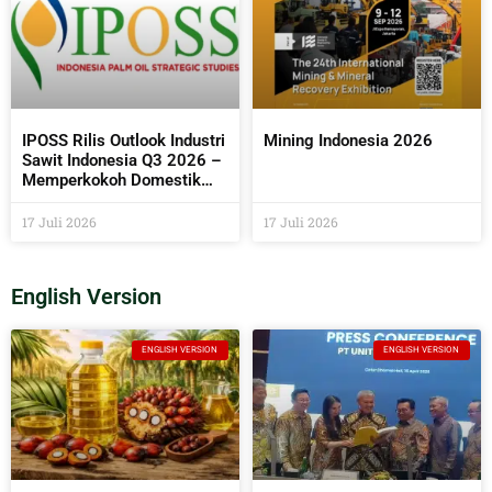
IPOSS Rilis Outlook Industri
Mining Indonesia 2026
Sawit Indonesia Q3 2026 –
Memperkokoh Domestik
sebagai Penentu Arah Sawit
Global
17 Juli 2026
17 Juli 2026
English Version
ENGLISH VERSION
ENGLISH VERSION