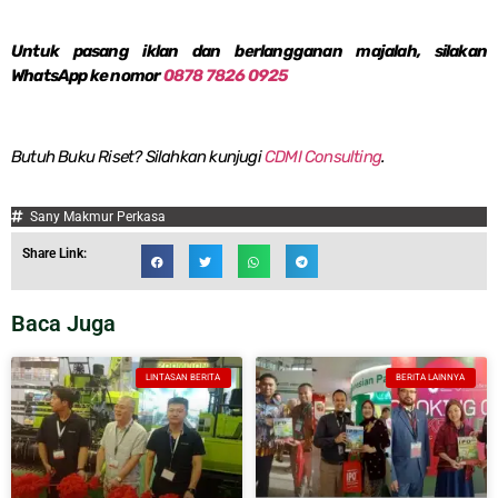
Untuk pasang iklan dan berlangganan majalah, silakan
WhatsApp ke nomor
0878 7826 0925
Butuh Buku Riset? Silahkan kunjugi
CDMI Consulting
.
Sany Makmur Perkasa
Share Link:
Baca Juga
LINTASAN BERITA
BERITA LAINNYA