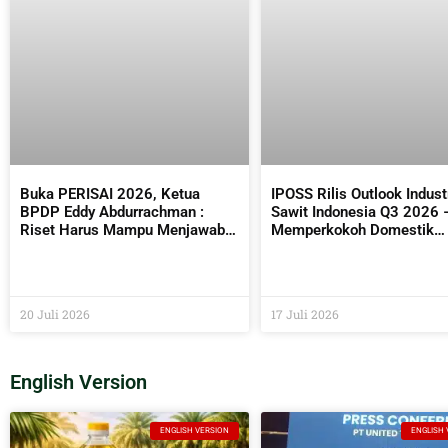
Buka PERISAI 2026, Ketua
IPOSS Rilis Outlook Indust
BPDP Eddy Abdurrachman :
Sawit Indonesia Q3 2026 
Riset Harus Mampu Menjawab
Memperkokoh Domestik
Kebutuhan Industri Sekaligus
sebagai Penentu Arah Saw
Bermanfaat Bagi Masyarakat
Global
20 Juli 2026
17 Juli 2026
English Version
ENGLISH VERSION
ENGLISH 