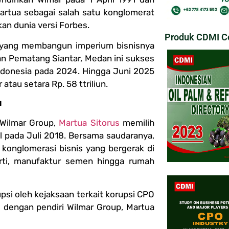
artua sebagai salah satu konglomerat
an dunia versi Forbes.
Produk CDMI Co
g yang membangun imperium bisnisnya
ran Pematang Siantar, Medan ini sukses
ndonesia pada 2024. Hingga Juni 2025
atau setara Rp. 58 ttriliun.
u
 Wilmar Group,
Martua Sitorus
memilih
l pada Juli 2018. Bersama saudaranya,
konglomerasi bisnis yang bergerak di
perti, manufaktur semen hingga rumah
si oleh kejaksaan terkait korupsi CPO
li dengan pendiri Wilmar Group, Martua