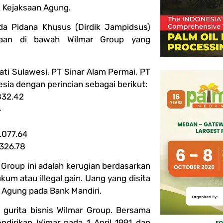
 Kejaksaan Agung.
a Pidana Khusus (Dirdik Jampidsus)
ahaan di bawah Wilmar Group yang
ti Sulawesi, PT Sinar Alam Permai, PT
esia dengan perincian sebagai berikut:
832.42
4
.077.64
.326.78
roup ini adalah kerugian berdasarkan
um atau illegal gain. Uang yang disita
 Agung pada Bank Mandiri.
i gurita bisnis Wilmar Group. Bersama
dirikan Wimar pada 1 April 1991 dan