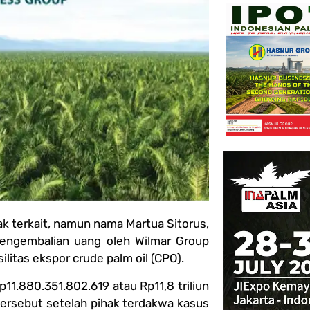
k terkait, namun nama Martua Sitorus,
engembalian uang oleh Wilmar Group
silitas ekspor crude palm oil (CPO).
1.880.351.802.619 atau Rp11,8 triliun
tersebut setelah pihak terdakwa kasus