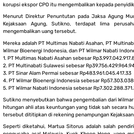
korupsi ekspor CPO itu mengembalikan kepada penyidik
Menurut Direktur Penuntutan pada Jaksa Agung Mud
Kejaksaan Agung, Sutikno, terdapat lima perus
mengembalikan uang tersebut.
Mereka adalah PT Multimas Nabati Asahan, PT Multinaba
Wilmar Bioenergi Indonesia, dan PT Wilmar Nabati Indon
1. PT Multimas Nabati Asahan sebesar Rp3.997.042.917.
2. PT Multinabati Sulawesi sebesar Rp39.756.429.964.9
3. PT Sinar Alam Permai sebesar Rp483.961.045.417.33
4. PT Wilmar Bioenergi Indonesia sebesar Rp57.303.038
5. PT Wilmar Nabati Indonesia sebesar Rp7.302.288.371
Sutikno menyebutkan bahwa pengembalian dari Wilmar G
hitungan ahli atas keuntungan yang tidak sah secara huk
tersebut dititipkan di rekening penampungan Kejaksaan
Seperti diketahui, Martua Sitorus adalah salah pendir
pengusaha asal Malaysia, Kuok Khoon Hong, yang men