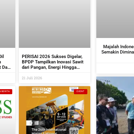
Majalah Indone
Semakin Diminat
il
PERISAI 2026 Sukses Digelar,
n
BPDP Tampilkan Inovasi Sawit
t Dan
dari Pangan, Energi Hingga
Kembangkan Teknologi AI
21 Juli 2026
N BERITA
EVENT