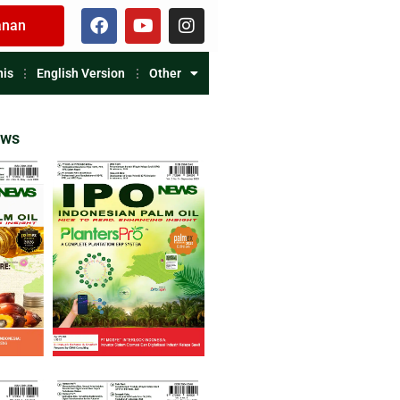
anan
nis
English Version
Other
ews