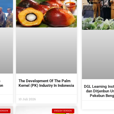
s
The Development Of The Palm
on
Kernel (PK) Industry In Indonesia
DGL Learning Ins
dan Ditjenbun U
tors
Pekebun Bengk
10 Juli 2026
Budidaya 
VERSION
ENGLISH VERSION