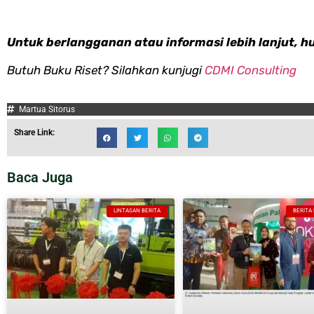
Untuk berlangganan atau informasi lebih lanjut, h
Butuh Buku Riset? Silahkan kunjugi
CDMI Consulting
Martua Sitorus
Share Link:
Baca Juga
LINTASAN BERITA
BERITA