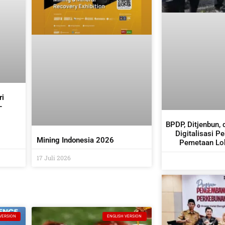
ri
–
it
BPDP, Ditjenbun, 
Digitalisasi P
Mining Indonesia 2026
Pemetaan Lok
17 Juli 2026
VERSION
ENGLISH VERSION