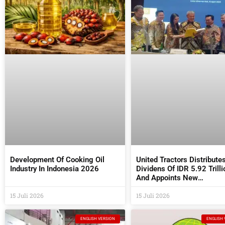
Development Of Cooking Oil
United Tractors Distribute
Industry In Indonesia 2026
Dividens Of IDR 5.92 Trilli
And Appoints New
Commissioners And Direc
15 Juli 2026
At The 2026 AGM
15 Juli 2026
ENGLISH VERSION
ENGLISH 