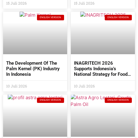
Directors At The 2026 AGM
15 Juli 2026
15 Juli 2026
ENGLISH VERSION
ENGLISH VERSION
The Development Of The
INAGRITECH 2026
Palm Kernel (PK) Industry
Supports Indonesia’s
In Indonesia
National Strategy for Food
Self- Sufficiency
10 Juli 2026
10 Juli 2026
ENGLISH VERSION
ENGLISH VERSION