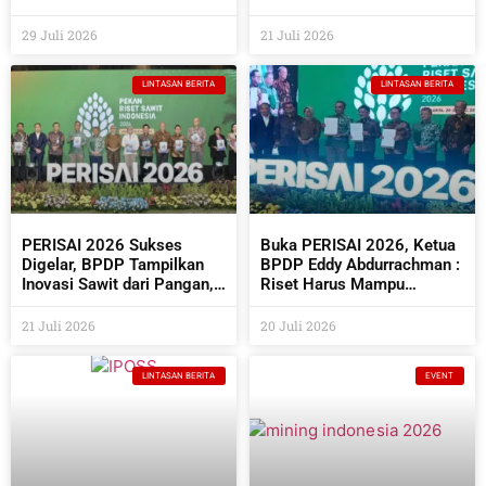
Semakin Beragam
Perusahaan Sawit Dan
Industri Pendukungnya
29 Juli 2026
21 Juli 2026
LINTASAN BERITA
LINTASAN BERITA
PERISAI 2026 Sukses
Buka PERISAI 2026, Ketua
Digelar, BPDP Tampilkan
BPDP Eddy Abdurrachman :
Inovasi Sawit dari Pangan,
Riset Harus Mampu
Energi Hingga Kembangkan
Menjawab Kebutuhan
Teknologi AI
Industri Sekaligus
21 Juli 2026
20 Juli 2026
Bermanfaat Bagi
Masyarakat
LINTASAN BERITA
EVENT