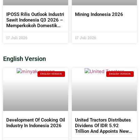
IPOSS Rilis Outlook Industri
Mining Indonesia 2026
Sawit Indonesia Q3 2026 –
Memperkokoh Domestik
sebagai Penentu Arah Sawit
Global
17 Juli 2026
17 Juli 2026
English Version
ENGLISH VERSION
ENGLISH VERSION
Development Of Cooking Oil
United Tractors Distributes
Industry In Indonesia 2026
Dividens Of IDR 5.92
Trillion And Appoints New
Commissioners And