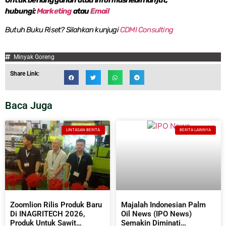
Untuk berlangganan atau informasi lebih lanjut,
hubungi:
Marketing
atau
Email
Butuh Buku Riset? Silahkan kunjugi
CDMI Consulting
Minyak Goreng
Share Link:
Baca Juga
LINTASAN BERITA
BERITA LAINNYA
Zoomlion Rilis Produk Baru
Majalah Indonesian Palm
Di INAGRITECH 2026,
Oil News (IPO News)
Produk Untuk Sawit
Semakin Diminati