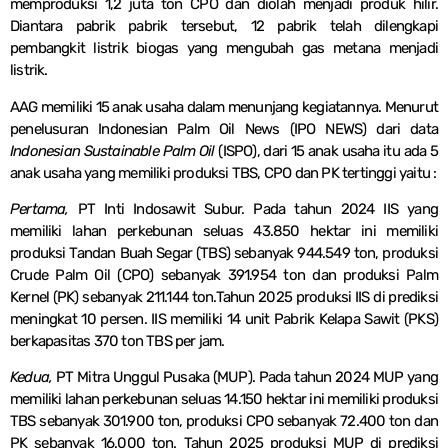
memproduksi 1,2 juta ton CPO dan diolah menjadi produk hilir.
Diantara pabrik pabrik tersebut, 12 pabrik telah dilengkapi
pembangkit listrik biogas yang mengubah gas metana menjadi
listrik.
AAG memiliki 15 anak usaha dalam menunjang kegiatannya. Menurut
penelusuran Indonesian Palm Oil News (IPO NEWS) dari data
Indonesian Sustainable Palm Oil
(ISPO), dari 15 anak usaha itu ada 5
anak usaha yang memiliki produksi TBS, CPO dan PK tertinggi yaitu :
Pertama,
PT Inti Indosawit Subur. Pada tahun 2024 IIS yang
memiliki lahan perkebunan seluas 43.850 hektar ini memiliki
produksi Tandan Buah Segar (TBS) sebanyak 944.549 ton, produksi
Crude Palm Oil (CPO) sebanyak 391.954 ton dan produksi Palm
Kernel (PK) sebanyak 211.144 ton.Tahun 2025 produksi IIS di prediksi
meningkat 10 persen. IIS memiliki 14 unit Pabrik Kelapa Sawit (PKS)
berkapasitas 370 ton TBS per jam.
Kedua,
PT Mitra Unggul Pusaka (MUP). Pada tahun 2024 MUP yang
memiliki lahan perkebunan seluas 14.150 hektar ini memiliki produksi
TBS sebanyak 301.900 ton, produksi CPO sebanyak 72.400 ton dan
PK sebanyak 16.000 ton. Tahun 2025 produksi MUP di prediksi