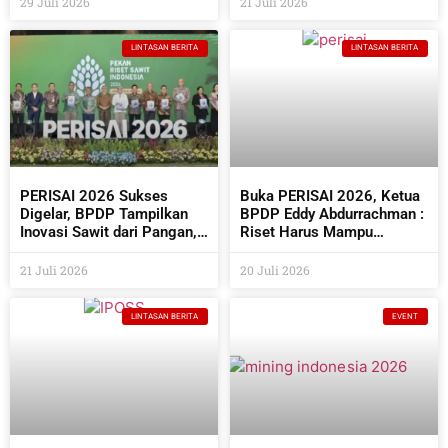
29 Juli 2026
21 Juli 2026
LINTASAN BERITA
LINTASAN BERITA
PERISAI 2026 Sukses
Buka PERISAI 2026, Ketua
Digelar, BPDP Tampilkan
BPDP Eddy Abdurrachman :
Inovasi Sawit dari Pangan,
Riset Harus Mampu
Energi Hingga Kembangkan
Menjawab Kebutuhan
Teknologi AI
Industri Sekaligus
21 Juli 2026
20 Juli 2026
Bermanfaat Bagi
Masyarakat
LINTASAN BERITA
EVENT