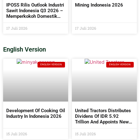
IPOSS Rilis Outlook Industri
Mining Indonesia 2026
Sawit Indonesia Q3 2026 –
Memperkokoh Domestik
sebagai Penentu Arah Sawit
Global
17 Juli 2026
17 Juli 2026
English Version
ENGLISH VERSION
ENGLISH VERSION
Development Of Cooking Oil
United Tractors Distributes
Industry In Indonesia 2026
Dividens Of IDR 5.92
Trillion And Appoints New
Commissioners And
Directors At The 2026 AGM
15 Juli 2026
15 Juli 2026