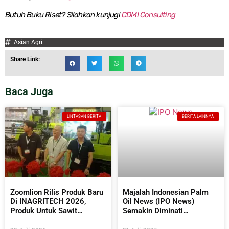
Butuh Buku Riset? Silahkan kunjugi
CDMI Consulting
Asian Agri
Share Link:
Baca Juga
LINTASAN BERITA
BERITA LAINNYA
Zoomlion Rilis Produk Baru
Majalah Indonesian Palm
Di INAGRITECH 2026,
Oil News (IPO News)
Produk Untuk Sawit
Semakin Diminati
Semakin Beragam
Perusahaan Sawit Dan
Industri Pendukungnya