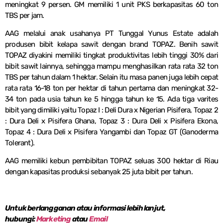
meningkat 9 persen. GM memiliki 1 unit PKS berkapasitas 60 ton
TBS per jam.
AAG melalui anak usahanya PT Tunggal Yunus Estate adalah
produsen bibit kelapa sawit dengan brand TOPAZ. Benih sawit
TOPAZ diyakini memiliki tingkat produktivitas lebih tinggi 30% dari
bibit sawit lainnya, sehingga mampu menghasilkan rata rata 32 ton
TBS per tahun dalam 1 hektar. Selain itu masa panen juga lebih cepat
rata rata 16-18 ton per hektar di tahun pertama dan meningkat 32-
34 ton pada usia tahun ke 5 hingga tahun ke 15. Ada tiga varites
bibit yang dimiliki yaitu Topaz I : Deli Dura x Nigerian Pisifera, Topaz 2
: Dura Deli x Pisifera Ghana, Topaz 3 : Dura Deli x Pisifera Ekona,
Topaz 4 : Dura Deli x Pisifera Yangambi dan Topaz GT (Ganoderma
Tolerant).
AAG memiliki kebun pembibitan TOPAZ seluas 300 hektar di Riau
dengan kapasitas produksi sebanyak 25 juta bibit per tahun.
Untuk berlangganan atau informasi lebih lanjut,
hubungi:
Marketing
atau
Email