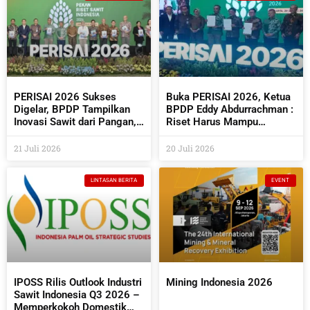
PERISAI 2026 Sukses
Buka PERISAI 2026, Ketua
Digelar, BPDP Tampilkan
BPDP Eddy Abdurrachman :
Inovasi Sawit dari Pangan,
Riset Harus Mampu
Energi Hingga Kembangkan
Menjawab Kebutuhan
Teknologi AI
Industri Sekaligus
21 Juli 2026
20 Juli 2026
Bermanfaat Bagi
Masyarakat
LINTASAN BERITA
EVENT
IPOSS Rilis Outlook Industri
Mining Indonesia 2026
Sawit Indonesia Q3 2026 –
Memperkokoh Domestik