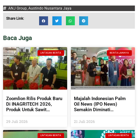
ANJ Group
,
Austindo Nusantara Jaya
Share Link:
Baca Juga
LINTASAN BERITA
BERITA LAINNYA
Zoomlion Rilis Produk Baru
Majalah Indonesian Palm
Di INAGRITECH 2026,
Oil News (IPO News)
Produk Untuk Sawit
Semakin Diminati
Semakin Beragam
Perusahaan Sawit Dan
Industri Pendukungnya
29 Juli 2026
21 Juli 2026
LINTASAN BERITA
LINTASAN BERITA