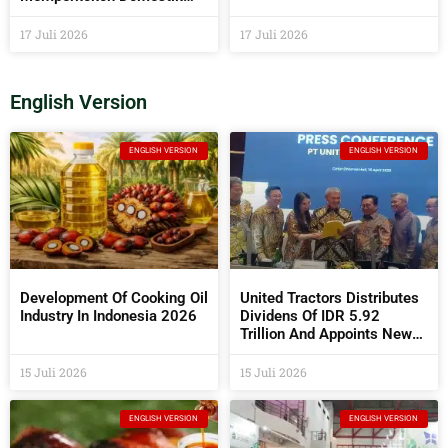
sebagai Penentu Arah Sawit
Global
17 Juli 2026
17 Juli 2026
English Version
ENGLISH VERSION
ENGLISH VERSION
Development Of Cooking Oil
United Tractors Distributes
Industry In Indonesia 2026
Dividens Of IDR 5.92
Trillion And Appoints New
Commissioners And
Directors At The 2026 AGM
15 Juli 2026
15 Juli 2026
ENGLISH VERSION
ENGLISH VERSION