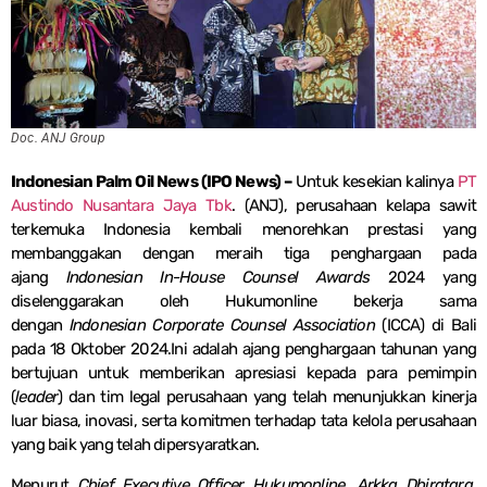
Doc. ANJ Group
Indonesian Palm Oil News (IPO News) –
Untuk kesekian kalinya
PT
Austindo Nusantara Jaya Tbk
. (ANJ), perusahaan kelapa sawit
terkemuka Indonesia kembali menorehkan prestasi yang
membanggakan dengan meraih tiga penghargaan pada
ajang
Indonesian In-House Counsel Awards
2024 yang
diselenggarakan oleh Hukumonline bekerja sama
dengan
Indonesian Corporate Counsel Association
(ICCA) di Bali
pada 18 Oktober 2024.Ini adalah ajang penghargaan tahunan yang
bertujuan untuk memberikan apresiasi kepada para pemimpin
(
leader
) dan tim legal perusahaan yang telah menunjukkan kinerja
luar biasa, inovasi, serta komitmen terhadap tata kelola perusahaan
yang baik yang telah dipersyaratkan.
Menurut
Chief Executive Officer
Hukumonline, Arkka Dhiratara
,