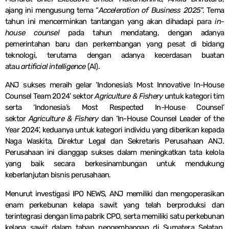
ajang ini mengusung tema “
Acceleration of Business 2025
”. Tema
tahun ini mencerminkan tantangan yang akan dihadapi para
in-
house counsel
pada tahun mendatang, dengan adanya
pemerintahan baru dan perkembangan yang pesat di bidang
teknologi, terutama dengan adanya kecerdasan buatan
atau
artificial intelligence
(AI).
ANJ sukses meraih gelar ‘Indonesia’s Most Innovative In-House
Counsel Team 2024’ sektor
Agriculture & Fishery
untuk kategori tim
serta ‘Indonesia’s Most Respected In-House Counsel’
sektor
Agriculture & Fishery
dan ‘In-House Counsel Leader of the
Year 2024’, keduanya untuk kategori individu yang diberikan kepada
Naga Waskita, Direktur Legal dan Sekretaris Perusahaan ANJ.
Perusahaan ini dianggap sukses dalam meningkatkan tata kelola
yang baik secara berkesinambungan untuk mendukung
keberlanjutan bisnis perusahaan.
Menurut investigasi IPO NEWS, ANJ memiliki dan mengoperasikan
enam perkebunan kelapa sawit yang telah berproduksi dan
terintegrasi dengan lima pabrik CPO, serta memiliki satu perkebunan
kelapa sawit dalam tahap pengembangan di Sumatera Selatan.