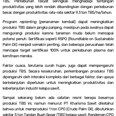
TBS. Perkebunan rakyat seringkali menghadapi tantangan
produktivitas yang lebih rendah dibandingkan dengan perkebunan
besar, dengan produktivitas rata-rata sekitar 9,3 ton TBS/ha/tahun.
Program
replanting
(penanaman kembali) dapat meningkatkan
produksi TBS dalam jangka panjang, meskipun pada awalnya dapat
mengurangi produksi karena tanaman muda belum mencapai
potensi penuh. Sertifikasi seperti RSPO (Roundtable on Sustainable
Palm Oil) menjadi semakin penting, dan beberapa perusahaan telah
mencapai target sertifikasi 100% untuk perkebunan plasma dan
kemitraan mereka.
Faktor cuaca, terutama curah hujan, juga dapat mempengaruhi
produksi TBS. Secara keseluruhan, perkembangan produksi TBS
dipengaruhi oleh interaksi kompleks dari berbagai faktor, dan upaya
berkelanjutan diperlukan untuk meningkatkan produktivitas dan
keberlanjutan industri kelapa sawit.
Sampai sekarang belum ada catatan resmi berapa besarnya
produksi TBS ini, namun menurut PT Kharisma Sawit diketahui
bahwa untuk memproduksi 1 ton CPO (Crude Palm Oil), dibutuhkan
sekitar 5 ton Tandan Buah Segar (TBS) kelapa sawit. Rendemen CPO