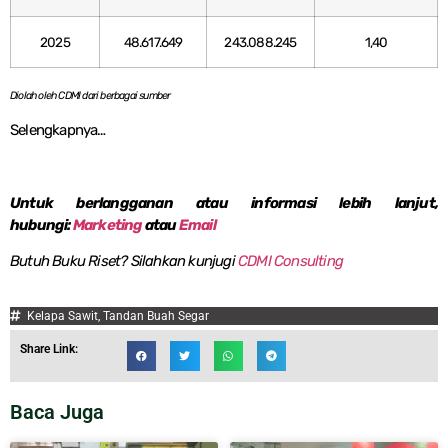
2025
48.617.649
243.088.245
1,40
Diolah oleh CDMI dari berbagai sumber
Selengkapnya…
Untuk berlangganan atau informasi lebih lanjut,
hubungi:
Marketing
atau
Email
Butuh Buku Riset? Silahkan kunjugi
CDMI Consulting
Kelapa Sawit
,
Tandan Buah Segar
Share Link:
Baca Juga