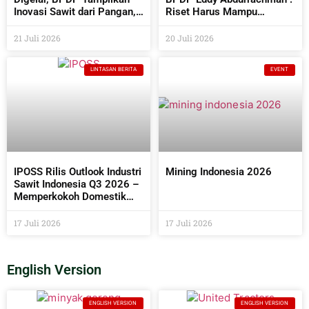
Inovasi Sawit dari Pangan,
Riset Harus Mampu
Energi Hingga Kembangkan
Menjawab Kebutuhan
Teknologi AI
Industri Sekaligus
21 Juli 2026
20 Juli 2026
Bermanfaat Bagi
Masyarakat
LINTASAN BERITA
EVENT
IPOSS Rilis Outlook Industri
Mining Indonesia 2026
Sawit Indonesia Q3 2026 –
Memperkokoh Domestik
sebagai Penentu Arah Sawit
Global
17 Juli 2026
17 Juli 2026
English Version
ENGLISH VERSION
ENGLISH VERSION