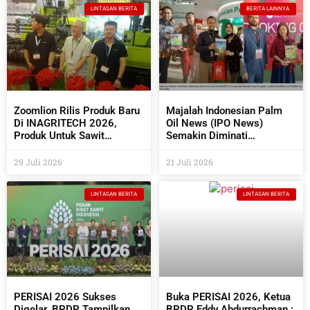
LINTASAN BERITA
BERITA LAINNYA
Zoomlion Rilis Produk Baru
Majalah Indonesian Palm
Di INAGRITECH 2026,
Oil News (IPO News)
Produk Untuk Sawit
Semakin Diminati
Semakin Beragam
Perusahaan Sawit Dan
Industri Pendukungnya
29 Juli 2026
21 Juli 2026
LINTASAN BERITA
LINTASAN BERITA
PERISAI 2026 Sukses
Buka PERISAI 2026, Ketua
Digelar, BPDP Tampilkan
BPDP Eddy Abdurrachman :