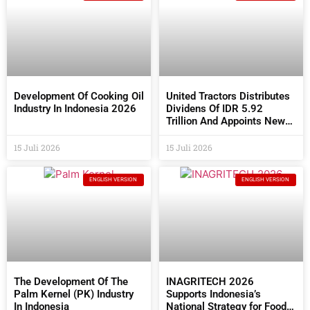
Development Of Cooking Oil
United Tractors Distributes
Industry In Indonesia 2026
Dividens Of IDR 5.92
Trillion And Appoints New
Commissioners And
Directors At The 2026 AGM
15 Juli 2026
15 Juli 2026
ENGLISH VERSION
ENGLISH VERSION
The Development Of The
INAGRITECH 2026
Palm Kernel (PK) Industry
Supports Indonesia’s
In Indonesia
National Strategy for Food