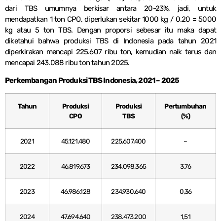
dari TBS umumnya berkisar antara 20-23%, jadi, untuk
mendapatkan 1 ton CPO, diperlukan sekitar 1000 kg / 0.20 = 5000
kg atau 5 ton TBS. Dengan proporsi sebesar itu maka dapat
diketahui bahwa produksi TBS di Indonesia pada tahun 2021
diperkirakan mencapi 225.607 ribu ton, kemudian naik terus dan
mencapai 243.088 ribu ton tahun 2025.
Perkembangan Produksi TBS Indonesia,
2021 – 2025
Tahun
Produksi
Produksi
Pertumbuhan
CPO
TBS
(%)
2021
45.121.480
225.607.400
–
2022
46.819.673
234.098.365
3,76
2023
46.986.128
234.930.640
0,36
2024
47.694.640
238.473.200
1,51