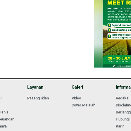
Layanan
Galeri
Informa
l
Pasang Iklan
Video
Redaksi
Cover Majalah
Disclaim
isnis
Berlang
Keuangan
Hubungi
nnya
Karir