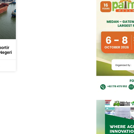
ortir
Negeri
M