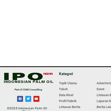
Kategori
.
Topik Utama
Advertoria
Tokoh
Event
Part of CDMI Consulting
Data Riset
Lintasan B
Profil Pabrik
Laporan 
Lintasan Berita
Berita Lai
©2023 Indonesian Palm Oil