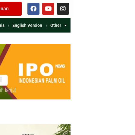
anan
nis
English Version
Other