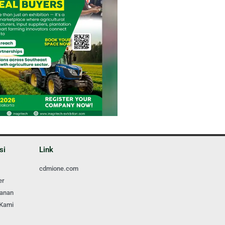
si
Link
cdmione.com
er
ganan
 Kami