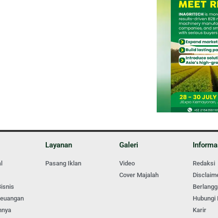
Layanan
Galeri
Informa
l
Pasang Iklan
Video
Redaksi
Cover Majalah
Disclaim
isnis
Berlang
Keuangan
Hubungi
nnya
Karir