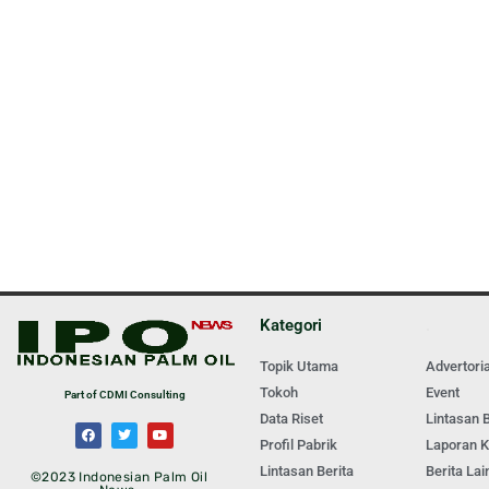
Kategori
.
Topik Utama
Advertoria
Tokoh
Event
Part of CDMI Consulting
Data Riset
Lintasan B
Profil Pabrik
Laporan 
Lintasan Berita
Berita Lai
©2023 Indonesian Palm Oil