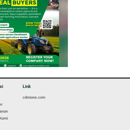
si
Link
cdmione.com
er
ganan
 Kami