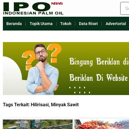
Beranda
Topik Utama
Tokoh
Data Riset
Advertorial
Tags Terkait:
Hilirisasi
,
Minyak Sawit