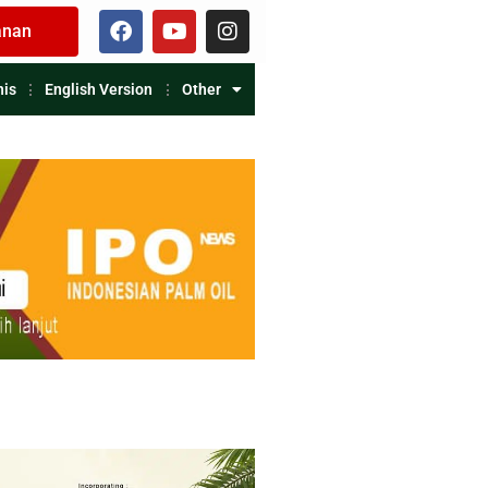
anan
nis
English Version
Other