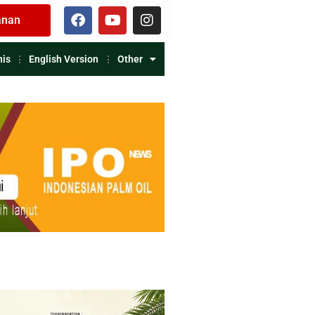
anan
nis
English Version
Other