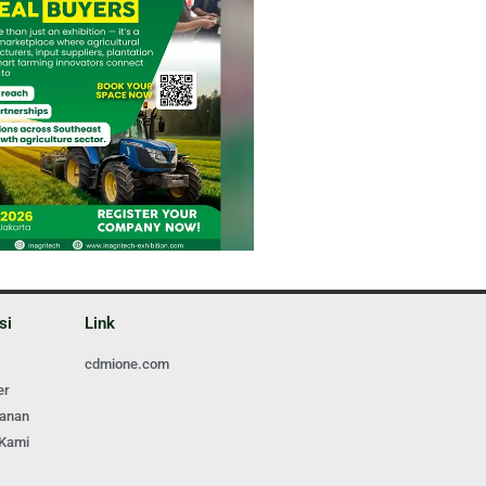
si
Link
cdmione.com
er
ganan
 Kami