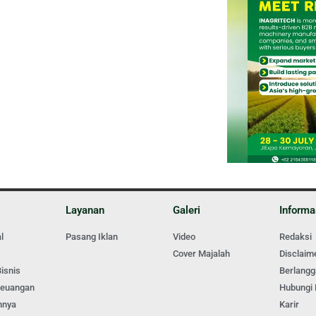
Layanan
Galeri
Informa
l
Pasang Iklan
Video
Redaksi
Cover Majalah
Disclaim
isnis
Berlang
Keuangan
Hubungi
nnya
Karir