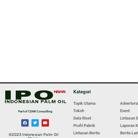
Kategori
.
Topik Utama
Advertoria
Tokoh
Event
Part of CDMI Consulting
Data Riset
Lintasan B
Profil Pabrik
Laporan 
Lintasan Berita
Berita Lai
©2023 Indonesian Palm Oil