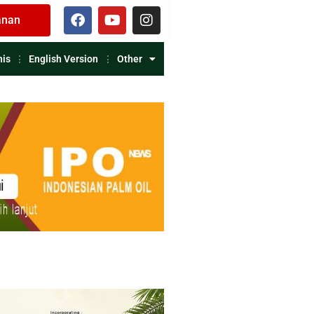
anan
nis
English Version
Other