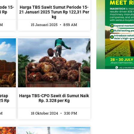
ode 15-
Harga TBS Sawit Sumut Periode 15-
i Rp
21 Januari 2025 Turun Rp 122,31 Per
kg
AM
15 Januari 2025
8:59 AM
etap
Harga TBS-CPO Sawit di Sumut Naik
25 Rp
Rp. 3.328 per Kg
AM
18 Oktober 2024
3:30 PM