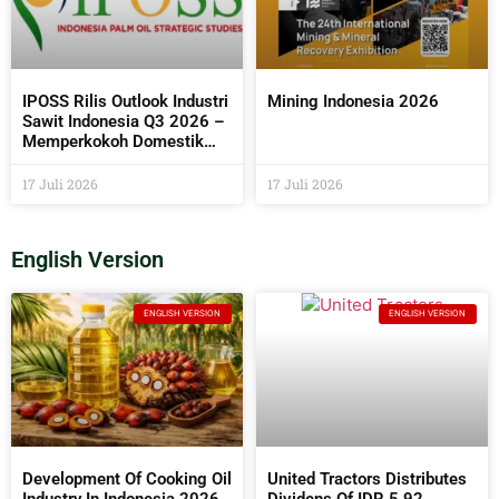
IPOSS Rilis Outlook Industri
Mining Indonesia 2026
Sawit Indonesia Q3 2026 –
Memperkokoh Domestik
sebagai Penentu Arah Sawit
Global
17 Juli 2026
17 Juli 2026
English Version
ENGLISH VERSION
ENGLISH VERSION
Development Of Cooking Oil
United Tractors Distributes
Industry In Indonesia 2026
Dividens Of IDR 5.92