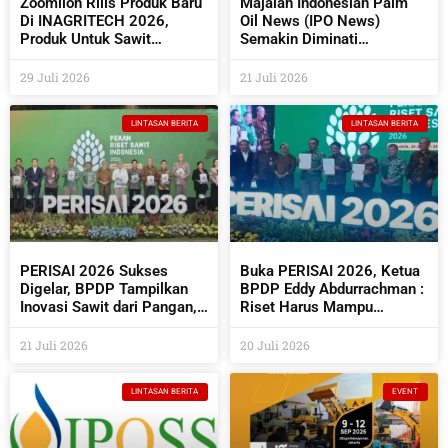
Zoomlion Rilis Produk Baru
Majalah Indonesian Palm
Di INAGRITECH 2026,
Oil News (IPO News)
Produk Untuk Sawit
Semakin Diminati
Semakin Beragam
Perusahaan Sawit Dan
Industri Pendukungnya
29 Juli 2026
21 Juli 2026
LINTASAN BERITA
LINTASAN BERITA
PERISAI 2026 Sukses
Buka PERISAI 2026, Ketua
Digelar, BPDP Tampilkan
BPDP Eddy Abdurrachman :
Inovasi Sawit dari Pangan,
Riset Harus Mampu
Energi Hingga Kembangkan
Menjawab Kebutuhan
Teknologi AI
Industri Sekaligus
21 Juli 2026
20 Juli 2026
Bermanfaat Bagi
Masyarakat
LINTASAN BERITA
EVENT