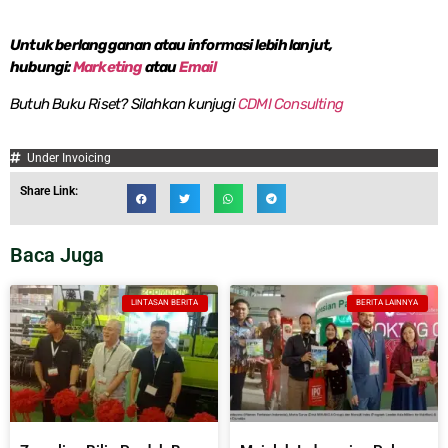
Untuk berlangganan atau informasi lebih lanjut,
hubungi:
Marketing
atau
Email
Butuh Buku Riset? Silahkan kunjugi
CDMI Consulting
Under Invoicing
Share Link:
Baca Juga
LINTASAN BERITA
BERITA LAINNYA