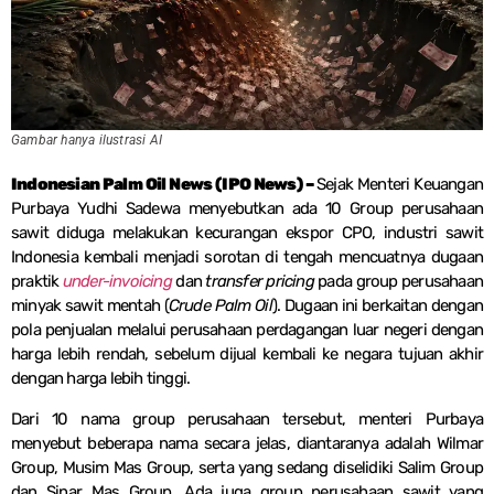
Gambar hanya ilustrasi AI
Indonesian Palm Oil News (IPO News) –
Sejak Menteri Keuangan
Purbaya Yudhi Sadewa menyebutkan ada 10 Group perusahaan
sawit diduga melakukan kecurangan ekspor CPO, industri sawit
Indonesia kembali menjadi sorotan di tengah mencuatnya dugaan
praktik
under-invoicing
dan
transfer pricing
pada group perusahaan
minyak sawit mentah (
Crude Palm Oil
). Dugaan ini berkaitan dengan
pola penjualan melalui perusahaan perdagangan luar negeri dengan
harga lebih rendah, sebelum dijual kembali ke negara tujuan akhir
dengan harga lebih tinggi.
Dari 10 nama group perusahaan tersebut, menteri Purbaya
menyebut beberapa nama secara jelas, diantaranya adalah Wilmar
Group, Musim Mas Group, serta yang sedang diselidiki Salim Group
dan Sinar Mas Group. Ada juga group perusahaan sawit yang