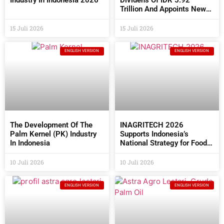
Trillion And Appoints New
Commissioners And
Directors At The 2026 AGM
15 Juli 2026
15 Juli 2026
ENGLISH VERSION
ENGLISH VERSION
The Development Of The
INAGRITECH 2026
Palm Kernel (PK) Industry
Supports Indonesia’s
In Indonesia
National Strategy for Food
Self- Sufficiency
10 Juli 2026
10 Juli 2026
ENGLISH VERSION
ENGLISH VERSION