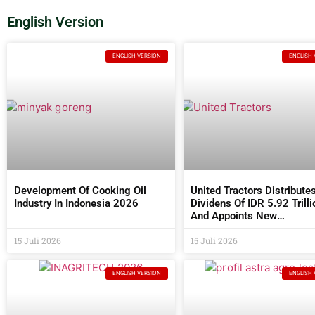
English Version
ENGLISH VERSION
ENGLISH 
Development Of Cooking Oil
United Tractors Distribute
Industry In Indonesia 2026
Dividens Of IDR 5.92 Trilli
And Appoints New
Commissioners And Direc
15 Juli 2026
At The 2026 AGM
15 Juli 2026
ENGLISH VERSION
ENGLISH 