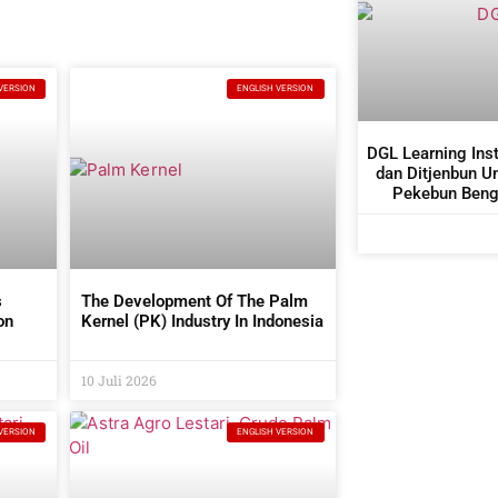
VERSION
ENGLISH VERSION
DGL Learning Ins
dan Ditjenbun U
Pekebun Bengk
Budidaya 
s
The Development Of The Palm
on
Kernel (PK) Industry In Indonesia
tors
10 Juli 2026
VERSION
ENGLISH VERSION