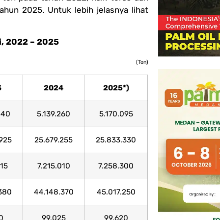
hun 2025. Untuk lebih jelasnya lihat
i,
2022 – 2025
(Ton)
3
2024
2025*)
840
5.139.260
5.170.095
925
25.679.255
25.833.330
715
7.215.010
7.258.300
380
44.148.370
45.017.250
0
99.025
99.620