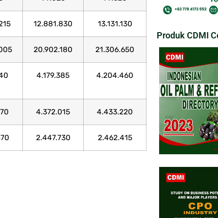
215
12.881.830
13.131.130
Produk CDMI Co
005
20.902.180
21.306.650
940
4.179.385
4.204.460
970
4.372.015
4.433.220
570
2.447.730
2.462.415