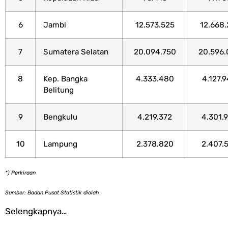
6
Jambi
12.573.525
12.668.
7
Sumatera Selatan
20.094.750
20.596.
8
Kep. Bangka
4.333.480
4.127.
Belitung
9
Bengkulu
4.219.372
4.301.
10
Lampung
2.378.820
2.407.
*) Perkiraan
Sumber: Badan Pusat Statistik diolah
Selengkapnya…