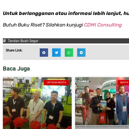
Untuk berlangganan atau informasi lebih lanjut, h
Butuh Buku Riset? Silahkan kunjugi
CDMI Consulting
Tandan Buah Segar
Share Link:
Baca Juga
LINTASAN BERITA
BERITA