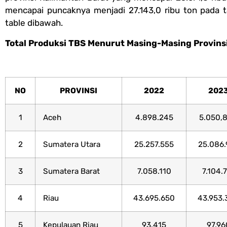
mencapai puncaknya menjadi 27.143,0 ribu ton pada ta
table dibawah.
Total Produksi TBS Menurut Masing-Masing Provins
NO
PROVINSI
2022
202
1
Aceh
4.898.245
5.050,
2
Sumatera Utara
25.257.555
25.086.
3
Sumatera Barat
7.058.110
7.104.
4
Riau
43.695.650
43.953.
5
Kepulauan Riau
93.415
97.96