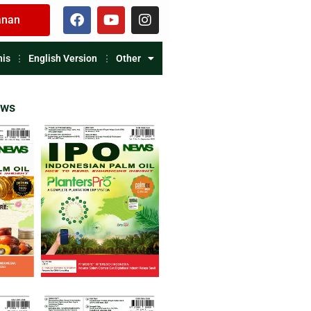
anan
nis
English Version
Other
ews