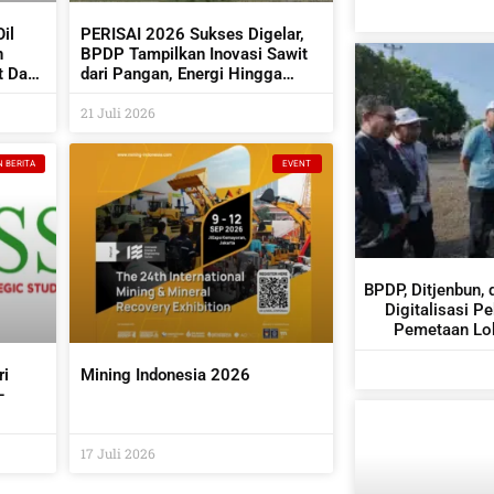
il
PERISAI 2026 Sukses Digelar,
n
BPDP Tampilkan Inovasi Sawit
t Dan
dari Pangan, Energi Hingga
Kembangkan Teknologi AI
21 Juli 2026
N BERITA
EVENT
BPDP, Ditjenbun, 
Digitalisasi P
Pemetaan Lok
ri
Mining Indonesia 2026
–
it
17 Juli 2026