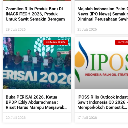
Zoomlion Rilis Produk Baru Di
Majalah Indonesian Palm O
INAGRITECH 2026, Produk
News (IPO News) Semaki
Untuk Sawit Semakin Beragam
Diminati Perusahaan Sawi
Industri Pendukungnya
29 Juli 2026
21 Juli 2026
LINTASAN BERITA
LINTASA
Buka PERISAI 2026, Ketua
IPOSS Rilis Outlook Indust
BPDP Eddy Abdurrachman :
Sawit Indonesia Q3 2026 
Riset Harus Mampu Menjawab
Memperkokoh Domestik
Kebutuhan Industri Sekaligus
sebagai Penentu Arah Saw
Bermanfaat Bagi Masyarakat
20 Juli 2026
Global
17 Juli 2026