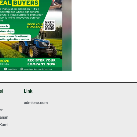
si
Link
cdmione.com
er
ganan
 Kami