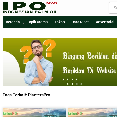
Beranda
Topik Utama
Tokoh
Data Riset
Advertorial
Tags Terkait:
PlantersPro