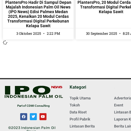
PlantersPro Hadir Di Sampul Depan
PlantersPro, 20 Modul Cerda
Majalah Indonesian Palm Oil News
Transformasi Digital Perk
(IPO News) Edisi Palmex Medan
Kelapa Sawit
2025, Kenalkan 20 Modul Cerdas
Transformasi Digital Perkebunan
Kelapa Sawit
3 Oktober 2025
2:22 PM
30 September 2025
8:25
Kategori
.
Topik Utama
Advertoria
Tokoh
Event
Part of CDMI Consulting
Data Riset
Lintasan B
Profil Pabrik
Laporan 
Lintasan Berita
Berita Lai
©2023 Indonesian Palm Oil