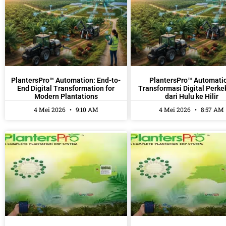
PlantersPro™ Automation: End-to-
PlantersPro™ Automati
End Digital Transformation for
Transformasi Digital Perk
Modern Plantations
dari Hulu ke Hilir
4 Mei 2026
9:10 AM
4 Mei 2026
8:57 AM