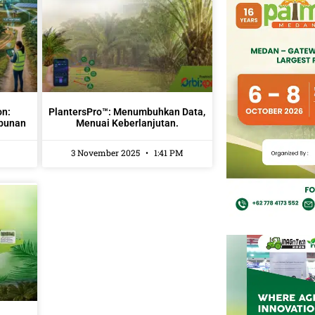
on:
PlantersPro™: Menumbuhkan Data,
ebunan
Menuai Keberlanjutan.
3 November 2025
1:41 PM