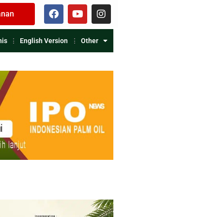
anan
nis
English Version
Other