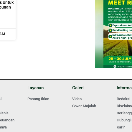
s Untuk
ebunan
 AM
Layanan
Galeri
Informa
l
Pasang Iklan
Video
Redaksi
Cover Majalah
Disclaim
isnis
Berlang
Keuangan
Hubungi
nnya
Karir