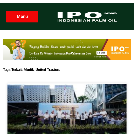
Menu
Tags Terkait:
Mudik
,
United Tractors