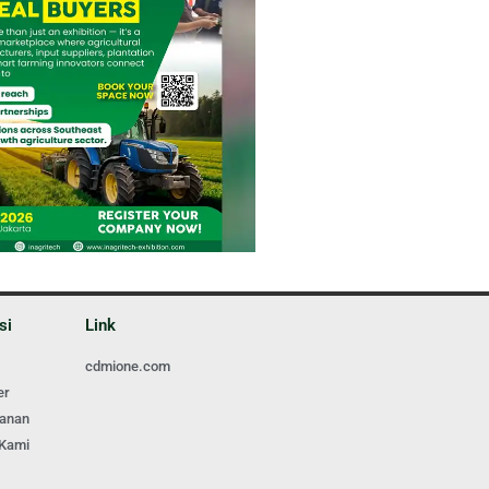
si
Link
cdmione.com
er
ganan
 Kami