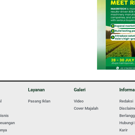
Layanan
Galeri
Informa
l
Pasang Iklan
Video
Redaksi
Cover Majalah
Disclaim
isnis
Berlang
Keuangan
Hubungi
nnya
Karir