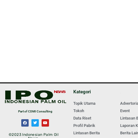
Kategori
.
Topik Utama
Advertoria
Tokoh
Event
Part of CDMI Consulting
Data Riset
Lintasan B
Profil Pabrik
Laporan 
Lintasan Berita
Berita Lai
©2023 Indonesian Palm Oil