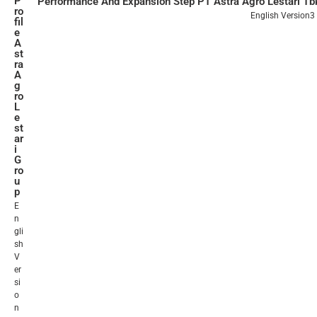
P
Performance And Expansion Step PT Astra Agro Lestari Tbk
ro
English Version
3
fil
e
A
st
ra
A
g
ro
L
e
st
ar
i
G
ro
u
p
E
n
gli
sh
V
er
si
o
n