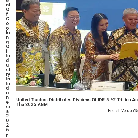
e
nt
O
f
C
o
o
ki
n
g
O
il
In
d
u
st
ry
In
In
d
o
n
United Tractors Distributes Dividens Of IDR 5.92 Trillion
e
The 2026 AGM
si
English Version
15
a
2
0
2
6
E