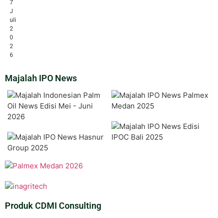
7
J
uli
2
0
2
6
Majalah IPO News
Produk CDMI Consulting