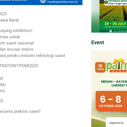
2025
Jawa Barat
jung exhibition!
mas untuk:
Event
tri sawit nasional
dan inovasi terkini
ara pelaku industri teknologi sawit
GISTRATIONTPOMI2025
a)
da)
in)
02
esama praktisi sawit!