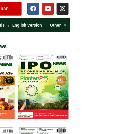
anan
nis
English Version
Other
ews